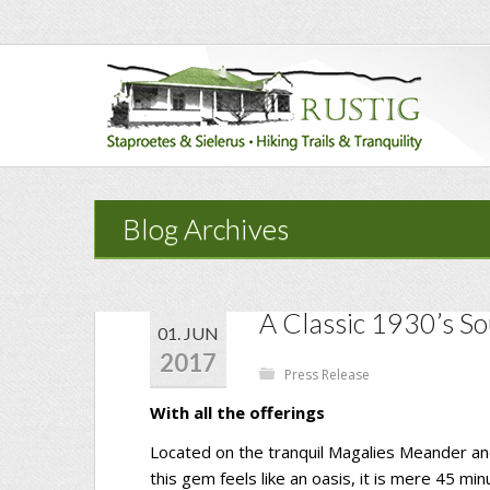
Blog Archives
A Classic 1930’s So
01. JUN
2017
📁
Press Release
With all the offerings
Located on the tranquil Magalies Meander an
this gem feels like an oasis, it is mere 45 m