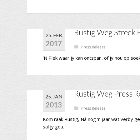
Rustig Weg Streek 
25. FEB
2017
📁
Press Release
‘N Plek waar jy kan ontspan, of jy nou op soe
Rustig Weg Press R
25. JAN
2013
📁
Press Release
Kom raak Rustig, Ná nog ’n jaar wat verby ge
sal jy gou.