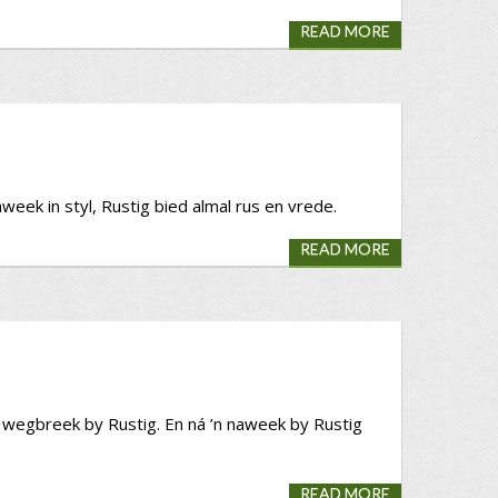
READ MORE
week in styl, Rustig bied almal rus en vrede.
READ MORE
n wegbreek by Rustig. En ná ’n naweek by Rustig
READ MORE